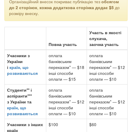
Організаційний внесок покриває публікацію тез
обсягом
до 2 сторінок
,
кожна додаткова сторінка додає $5
до
розміру внеску.
Участь в якості
слухача,
Повна участь
заочна участь
Учасники з
оплата
оплата
України
банківським
банківським
і
країн, що
переказом* — $18
переказом* — $12
розвиваються
інші способи
інші способи
оплати — $15
оплати — $10
Студенти** і
оплата
оплата
аспіранти***
банківським
банківським
з України та
переказом* — $12
переказом* — $12
країн, що
інші способи
інші способи
розвиваються
оплати — $10
оплати — $10
Учасники з інших
$100
$60
країн