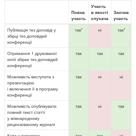
Участь
Повна
в якості
Заочна
участь
слухача
участь
Публікація тез доповіді у
так*
ні
так*
збірці тез доповідей
конференції
Отримання 1 друкованої
так
так
так
копії збірки тез доповідей
конференції
Можливість виступити з
так
ні
ні
презентацією
і включення її в програму
конференції
Можливість опублікувати
так
ні
так
повний текст статті
у міжнародному
рецензованому журналі
Кава у перервах
так
так
ні