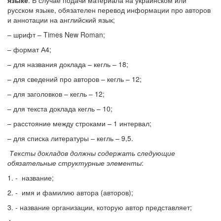
языке
. В случае подачи материала на украинском или
русском языке, обязателен перевод информации про авторов
и аннотации на английский язык;
– шрифт – Times New Roman;
– формат А4;
– для названия доклада – кегль – 18;
– для сведений про авторов – кегль – 12;
– для заголовков – кегль – 12;
– для текста доклада кегль – 10;
– расстояние между строками – 1 интервал;
– для списка литературы – кегль – 9,5.
Тексты докладов должны содержать следующие
обязательные структурные элементы
:
1. - название;
2. - имя и фамилию автора (авторов);
3. - название организации, которую автор представляет;